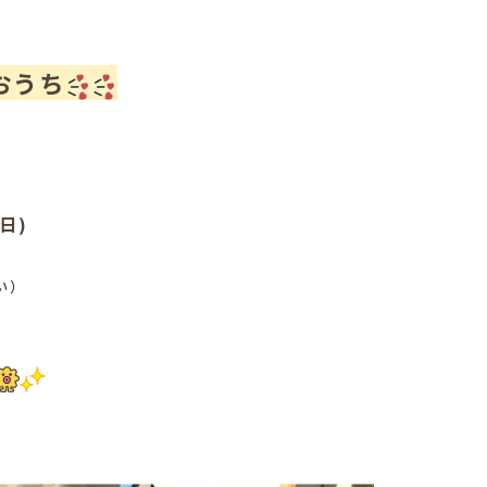
おうち
日)
い）