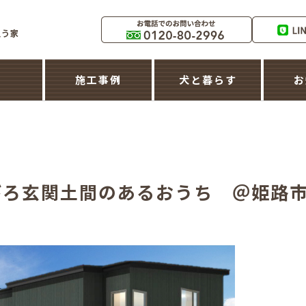
築
施工事例
犬と暮らす
お
びろ玄関土間のあるおうち ＠姫路