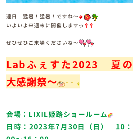
犬と暮らす
連日 猛暑！猛暑！ですね～
いよいよ来週末に開催しますっ
ぜひぜひご来場くださいね～
Labふぇすた2023 夏の
お客様の声
大感謝祭～
会場：LIXIL姫路ショールーム
日時：2023年7月30日（日） 10：
00～16：00