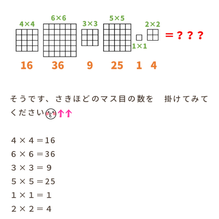
そうです、さきほどのマス目の数を 掛けてみて
ください
４×４＝16
６×６＝36
３×３＝９
５×５＝25
１×１＝１
２×２＝４