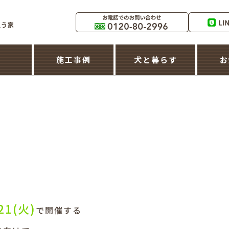
築
施工事例
犬と暮らす
お
21(火)
で開催する