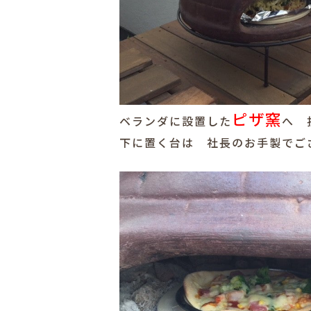
ピザ窯
ベランダに設置した
へ 
下に置く台は 社長のお手製でご