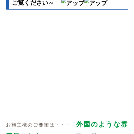
ています
お打合せ段階で作成したパースは
このような感じでした～
色のニュアンスまでは画面上でバッチリ合わせる
のが難しいですが、
空間全体の雰囲気は なんとなくつかんでいただ
けるのかな というところです
リビング側です