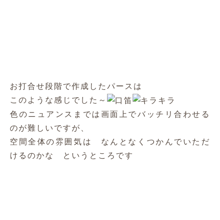
ワークスペ
ダイニング側の壁面には 造作で
ース
をおつくりしました
たくさんの収納量を確保しつつ、
ご要望にあわせて鍵付きの引き出しをつくった
り、
照明を埋め込んだり、既製品では難しいオリジナ
ルのスペースが完成
塗装は ブルーの壁紙と補色になるような チェ
リーのお色で
補色対比効果が高まって より鮮やかに感じられ
ますね