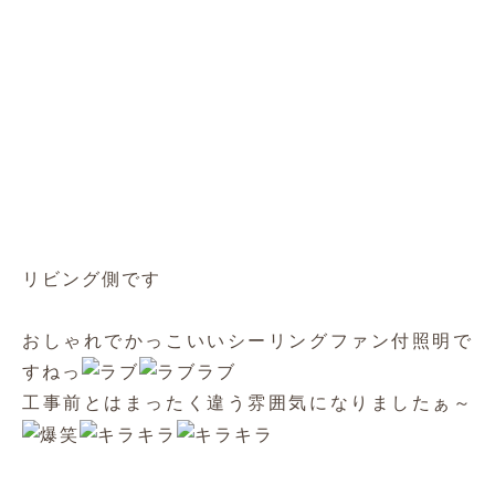
キッチンの元あった 吊戸は撤去し、
オープンな棚を造作しました
エコカラット
柱の部分には
を施工しました
調湿・脱臭効果に優れていて 機能的なだけでな
く
お部屋のアクセントにもなり意匠性が高まります
っ