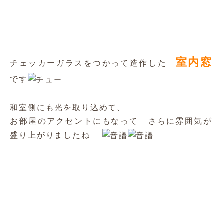
天井・壁は クロスを貼り替えて、
押入から 枕棚＋ハンガーパイプのクローゼット
に作り変えています
どこにでもある、ありきたりだった マンション
の１室が
個性キラリ
な
とってもとっても
新しいお部屋
に生まれ変わりました～
U様 このたびはご用命 まことにありがとうご
ざいました
生まれ変わったお部屋で新生活 ぜひ楽しんでく