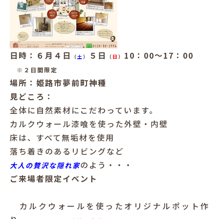
日時：６月４日
５日
10：00～17：00
（
土
）
（
日
）
※２日間限定
場所：姫路市夢前町神種
見どころ：
全体に自然素材にこだわっています。
カルクウォール漆喰を使った外壁・内壁
床は、すべて無垢材を使用
落ち着きのあるリビングなど
のよう・・・
大人の贅沢な隠れ家
ご来場者限定イベント
カルクウォールを使ったオリジナルポット作