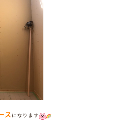
ース
になります