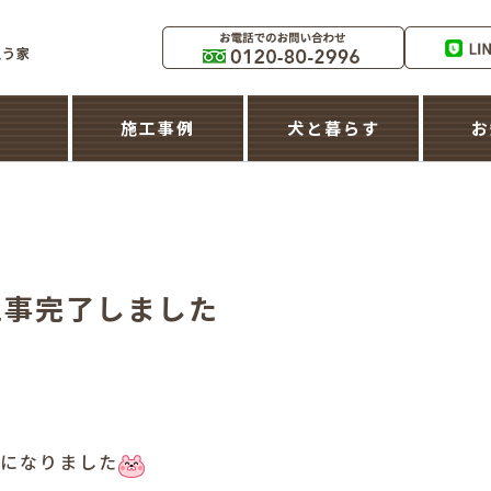
築
施工事例
犬と暮らす
お
工事完了しました
になりました