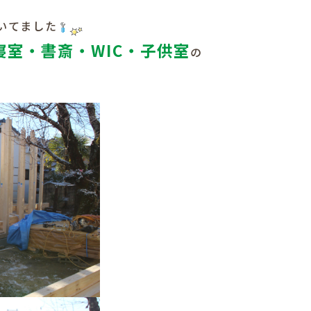
いてました
寝室・書斎・WIC・子供室
の