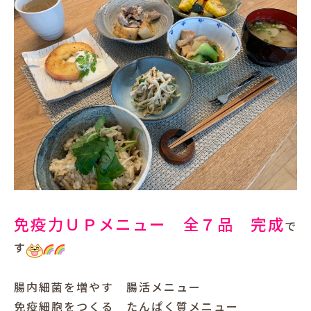
免疫力ＵＰメニュー 全７品 完成
で
す
腸内細菌を増やす 腸活メニュー
免疫細胞をつくる たんぱく質メニュー