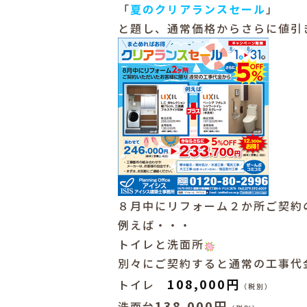
「
夏のクリアランスセール
」
と題し、通常価格からさらに値引
８月中にリフォーム２か所ご契約
例えば・・・
トイレと洗面所
別々にご契約すると通常の工事代
108,000円
トイレ
（税別）
138,000円
洗面台