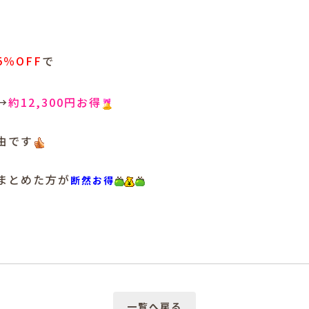
）
5％OFF
で
）
→
約12,300円お得
由です
まとめた方が
断然お得
一覧へ戻る