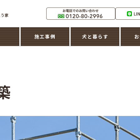
築
施工事例
犬と暮らす
お
築