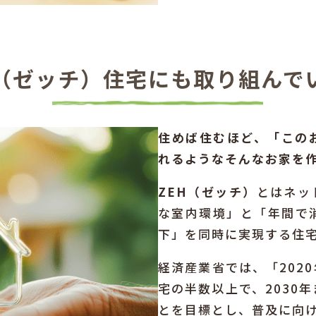
H（ゼッチ）住宅にも
取り組んで
住めば住むほど、「この
れるようなそんなお家を
ZEH（ゼッチ）
とはネッ
な室内環境」と「年間で
下」を同時に実現する住
経済産業省では、「202
宅の半数以上で、2030
とを目標とし、普及に向