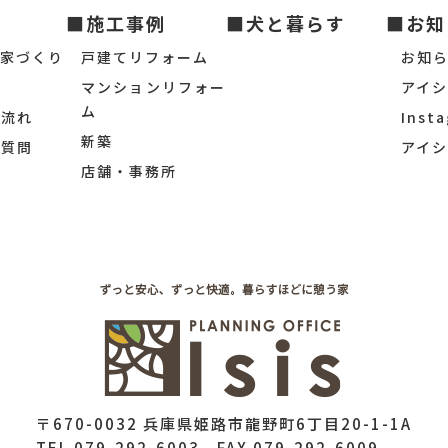
■施工事例
■犬と暮らす
■お知
の家づくり
戸建てリフォーム
お知
マンションリフォー
アイ
ム
の流れ
Inst
新築
ご質問
アイ
店舗・事務所
〒670-0032 兵庫県姫路市龍野町6丁目20-1-1A
TEL 079-292-6003 FAX 079-292-6009