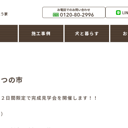
築
施工事例
犬と暮らす
お
nたつの市
 ２日間限定で完成見学会を開催します！！
す）