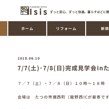
ホーム
リフォーム
新
2018.06.10
7/7(土)･7/8(日)完成見学会i
７／７（土）・７／８（日）１０時～１８時
会場は たつの市揖西町（龍野西ICが最寄で