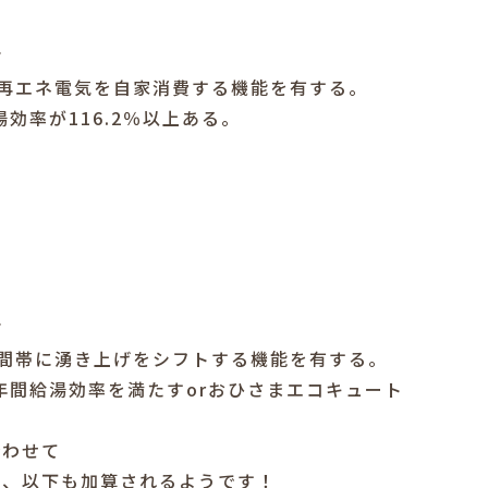
台
再エネ電気を自家消費する機能を有する。
効率が116.2％以上ある。
台
間帯に湧き上げをシフトする機能を有する。
年間給湯効率を満たすorおひさまエコキュート
合わせて
は、以下も加算されるようです！