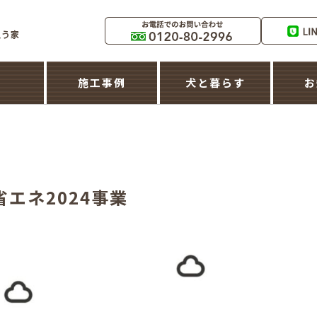
築
施工事例
犬と暮らす
お
エネ2024事業