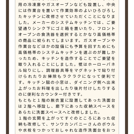
用の冷凍庫やガスオーブンなども設置し、中央
には作業台を置いて作業効率のよいひろびろし
たキッチンに改修させていただくことになりま
した。メーカーのシステムキッチンでは、ご要
望通りシンク下にゴミ箱を置いたり、フロント
オープンの食洗器を選択するとかなり高価格帯
の商品に絞られてしまいます。ガスオーブンや
作業台などほかの設備にも予算を回すためにも
高価格帯のシステムキッチンを選ぶのが難しか
ったため、キッチンを造作することでご要望を
取り入れることにしました。壁はホーローパネ
ル貼りにし、調理器具等をマグネットで貼り付
けられたりお掃除もラクラクになって便利で
す。キッチン脇の小窓は、ダイニング側へ出来
上がったお料理を出したり後片付けしたりする
のに便利なカウンター付きです。
もともと１階の脱衣室に設置してあった洗面台
は２階へ移設し、廊下にあった収納スペースを
あらたに洗面スペースへと改修しました。
１階の玄関を上がってすぐのところにあった収
納も改修して、サンワカンパニーさんのボウル
や水栓をつかっておしゃれな造作洗面台をおつ